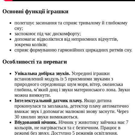
Основні функції іграшки
полегшує засинання та сприяє тривалому й глибокому
сну;
заспокоює під час дискомфорту;
допомагає відволіктися від неприємних відчуттів,
зокрема коліків;
сприяє формуванню гармонійних циркадних ритмів сну.
Особливості та переваги
Унікальна добірка звуків.
Усередині іграшки
встановлений модуль із 5 приємними звуками з
природного середовища: шум моря, вітер, океанська
глибина, м’який дощ і звуки материнського лона. Звуки
можна вимкнути.
Інтелектуальний датчик плачу.
Якщо дитина
прокинулася та заплакала, детектор плачу автоматично
вмикає звук і допомагає малюкові знову заснути. Через
30 хвилин звуки вимикаються.
Вбудований нічник.
Нічник у животику зайчика має 7
кольорів, не нагрівається та є безпечним. Працює в
режимі без звуку. Доступно 5 режимів освітлення.