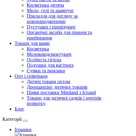
Косметика дитяча
Мило, гелі та шампуні
Приладдя для догляду за
новонародженими
Пустушки і прорізувачі
Органічні засоби для прання та
прибирання
Товари для мами
Косметика
Молоковідсмоктувачі
Особиста гігієна
Подушки для вагітних
Сумки та рюкзаки
Опт і співпраця
Дитячі товари оптом
Дропшипінг дитячих товарів
Прямі поставки Miniland з Іспанії
Товари для дитячих садків і центрів
розвитку
Блог
Категорії
Іграшки