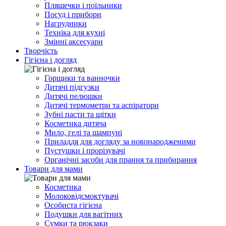
Пляшечки і поїльники
Посуд і прибори
Нагрудники
Техніка для кухні
Змінні аксесуари
Творчість
Гігієна і догляд
Горщики та ванночки
Дитячі підгузки
Дитячі пелюшки
Дитячі термометри та аспіратори
Зубні пасти та щітки
Косметика дитяча
Мило, гелі та шампуні
Приладдя для догляду за новонародженими
Пустушки і прорізувачі
Органічні засоби для прання та прибирання
Товари для мами
Косметика
Молоковідсмоктувачі
Особиста гігієна
Подушки для вагітних
Сумки та рюкзаки