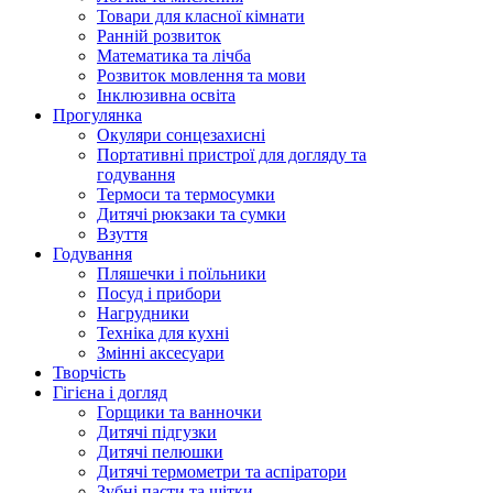
Товари для класної кімнати
Ранній розвиток
Математика та лічба
Розвиток мовлення та мови
Інклюзивна освіта
Прогулянка
Окуляри сонцезахисні
Портативні пристрої для догляду та
годування
Термоси та термосумки
Дитячі рюкзаки та сумки
Взуття
Годування
Пляшечки і поїльники
Посуд і прибори
Нагрудники
Техніка для кухні
Змінні аксесуари
Творчість
Гігієна і догляд
Горщики та ванночки
Дитячі підгузки
Дитячі пелюшки
Дитячі термометри та аспіратори
Зубні пасти та щітки