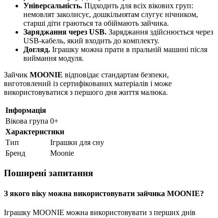
Універсальність.
Підходить для всіх вікових груп:
немовлят заколисує, дошкільнятам слугує нічником,
старші діти граються та обіймають зайчика.
Заряджання через USB.
Заряджання здійснюється через
USB-кабель, який входить до комплекту.
Догляд.
Іграшку можна прати в пральній машині після
виймання модуля.
Зайчик
MOONIE
відповідає стандартам безпеки,
виготовлений із сертифікованих матеріалів і може
використовуватися з першого дня життя малюка.
Інформація
Вікова група
0+
Характеристики
Тип
Іграшки для сну
Бренд
Moonie
Поширені запитання
З якого віку можна використовувати зайчика MOONIE?
Іграшку MOONIE можна використовувати з перших днів