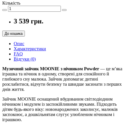
Кількість
3 539 грн.
До кошика
Опис
Характеристики
FAQ
Відгуки (0)
Музичний зайчик MOONIE з нічником Powder
— це м’яка
іграшка та нічник в одному, створені для спокійного й
глибокого сну малюка. Зайчик допомагає дитині
розслабитися, відчути безпеку та швидше засинати з перших
днів життя.
Зайчик MOONIE оснащений вбудованим світлодіодним
нічником і модулем із заспокійливими звуками. Підходить
дітям будь-якого віку: новонароджених заколисує, малюків
заспокоює, а дошкільнятам слугує улюбленим нічником і
іграшкою.