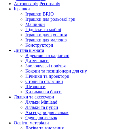
Авторизація
Реєстрація
Іграшки
Іграшки BRIO
Іграшки для рольової гри
Машинки
Підвіски та мобілі
Іграшки для купання
Іграшки для малюків
Конструктори
Дитяча кімната
Відеоняні та радіоняні
Дитячі ваги
Зволожувачі повітря
Кокони та позиціонери для сну
Нічники та проектори
Столи та стільчики
Шезлонги
Килимки та бокси
Ляльки та аксесуари
Ляльки Miniland
Ляльки та пупси
Аксесуари для ляльок
Одяг для ляльок
Освітні матеріали
Логіка та мислення