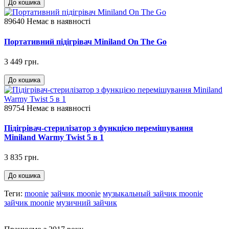
До кошика
89640
Немає в наявності
Портативний підігрівач Miniland On The Go
3 449 грн.
До кошика
89754
Немає в наявності
Підігрівач-cтерилізатор з функцією перемішування
Miniland Warmy Twist 5 в 1
3 835 грн.
До кошика
Теги:
moonie
зайчик moonie
музыкальный зайчик moonie
зайчик moonie
музичний зайчик