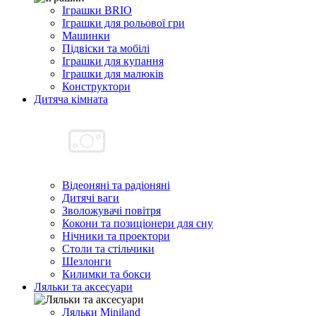
Іграшки BRIO
Іграшки для рольової гри
Машинки
Підвіски та мобілі
Іграшки для купання
Іграшки для малюків
Конструктори
Дитяча кімната
Відеоняні та радіоняні
Дитячі ваги
Зволожувачі повітря
Кокони та позиціонери для сну
Нічники та проектори
Столи та стільчики
Шезлонги
Килимки та бокси
Ляльки та аксесуари
Ляльки Miniland