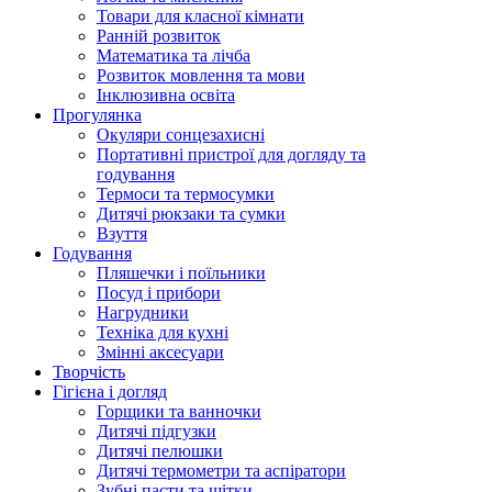
Товари для класної кімнати
Ранній розвиток
Математика та лічба
Розвиток мовлення та мови
Інклюзивна освіта
Прогулянка
Окуляри сонцезахисні
Портативні пристрої для догляду та
годування
Термоси та термосумки
Дитячі рюкзаки та сумки
Взуття
Годування
Пляшечки і поїльники
Посуд і прибори
Нагрудники
Техніка для кухні
Змінні аксесуари
Творчість
Гігієна і догляд
Горщики та ванночки
Дитячі підгузки
Дитячі пелюшки
Дитячі термометри та аспіратори
Зубні пасти та щітки