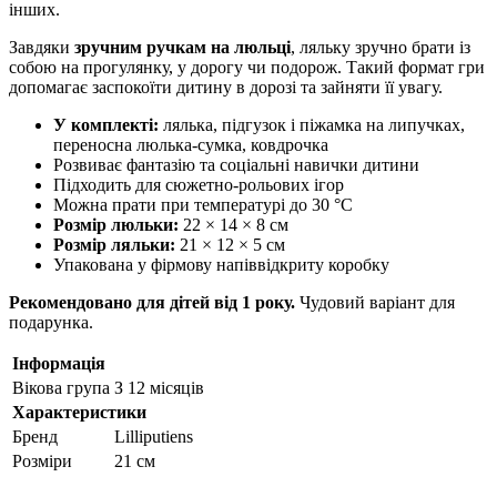
інших.
Завдяки
зручним ручкам на люльці
, ляльку зручно брати із
собою на прогулянку, у дорогу чи подорож. Такий формат гри
допомагає заспокоїти дитину в дорозі та зайняти її увагу.
У комплекті:
лялька, підгузок і піжамка на липучках,
переносна люлька-сумка, ковдрочка
Розвиває фантазію та соціальні навички дитини
Підходить для сюжетно-рольових ігор
Можна прати при температурі до 30 °C
Розмір люльки:
22 × 14 × 8 см
Розмір ляльки:
21 × 12 × 5 см
Упакована у фірмову напіввідкриту коробку
Рекомендовано для дітей від 1 року.
Чудовий варіант для
подарунка.
Інформація
Вікова група
З 12 місяців
Характеристики
Бренд
Lilliputiens
Розміри
21 см