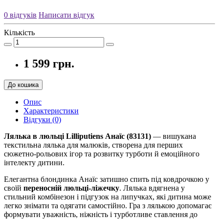
0 відгуків
Написати відгук
Кількість
1 599 грн.
До кошика
Опис
Характеристики
Відгуки (0)
Лялька в люльці Lilliputiens Анаїс (83131)
— вишукана
текстильна лялька для малюків, створена для перших
сюжетно-рольових ігор та розвитку турботи й емоційного
інтелекту дитини.
Елегантна блондинка Анаїс затишно спить під ковдрочкою у
своїй
переносній люльці-ліжечку
. Лялька вдягнена у
стильний комбінезон і підгузок на липучках, які дитина може
легко знімати та одягати самостійно. Гра з лялькою допомагає
формувати уважність, ніжність і турботливе ставлення до