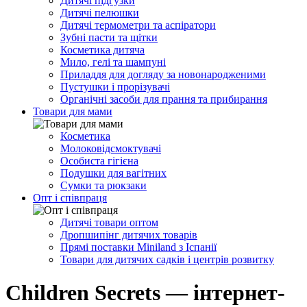
Дитячі підгузки
Дитячі пелюшки
Дитячі термометри та аспіратори
Зубні пасти та щітки
Косметика дитяча
Мило, гелі та шампуні
Приладдя для догляду за новонародженими
Пустушки і прорізувачі
Органічні засоби для прання та прибирання
Товари для мами
Косметика
Молоковідсмоктувачі
Особиста гігієна
Подушки для вагітних
Сумки та рюкзаки
Опт і співпраця
Дитячі товари оптом
Дропшипінг дитячих товарів
Прямі поставки Miniland з Іспанії
Товари для дитячих садків і центрів розвитку
Children Secrets — інтернет-