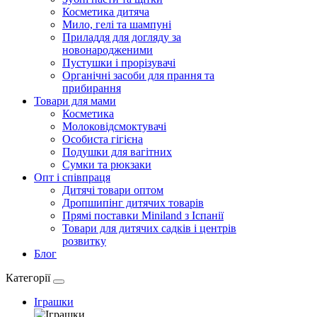
Косметика дитяча
Мило, гелі та шампуні
Приладдя для догляду за
новонародженими
Пустушки і прорізувачі
Органічні засоби для прання та
прибирання
Товари для мами
Косметика
Молоковідсмоктувачі
Особиста гігієна
Подушки для вагітних
Сумки та рюкзаки
Опт і співпраця
Дитячі товари оптом
Дропшипінг дитячих товарів
Прямі поставки Miniland з Іспанії
Товари для дитячих садків і центрів
розвитку
Блог
Категорії
Іграшки