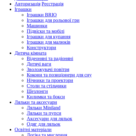
Авторизація
Реєстрація
Іграшки
Іграшки BRIO
Іграшки для рольової гри
Машинки
Підвіски та мобілі
Іграшки для купання
Іграшки для малюків
Конструктори
Дитяча кімната
Відеоняні та радіоняні
Дитячі ваги
Зволожувачі повітря
Кокони та позиціонери для сну
Нічники та проектори
Столи та стільчики
Шезлонги
Килимки та бокси
Ляльки та аксесуари
Ляльки Miniland
Ляльки та пупси
Аксесуари для ляльок
Одяг для ляльок
Освітні матеріали
Логіка та мислення