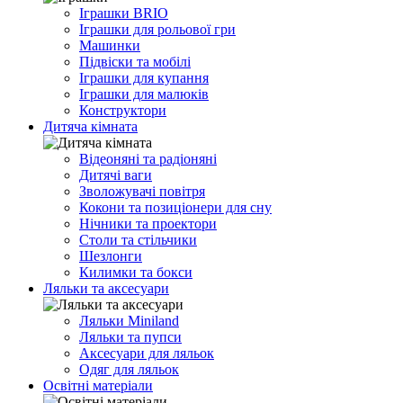
Іграшки BRIO
Іграшки для рольової гри
Машинки
Підвіски та мобілі
Іграшки для купання
Іграшки для малюків
Конструктори
Дитяча кімната
Відеоняні та радіоняні
Дитячі ваги
Зволожувачі повітря
Кокони та позиціонери для сну
Нічники та проектори
Столи та стільчики
Шезлонги
Килимки та бокси
Ляльки та аксесуари
Ляльки Miniland
Ляльки та пупси
Аксесуари для ляльок
Одяг для ляльок
Освітні матеріали