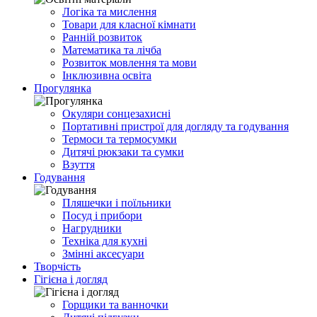
Логіка та мислення
Товари для класної кімнати
Ранній розвиток
Математика та лічба
Розвиток мовлення та мови
Інклюзивна освіта
Прогулянка
Окуляри сонцезахисні
Портативні пристрої для догляду та годування
Термоси та термосумки
Дитячі рюкзаки та сумки
Взуття
Годування
Пляшечки і поїльники
Посуд і прибори
Нагрудники
Техніка для кухні
Змінні аксесуари
Творчість
Гігієна і догляд
Горщики та ванночки