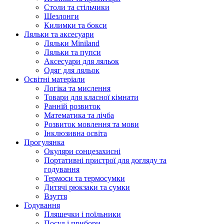
Столи та стільчики
Шезлонги
Килимки та бокси
Ляльки та аксесуари
Ляльки Miniland
Ляльки та пупси
Аксесуари для ляльок
Одяг для ляльок
Освітні матеріали
Логіка та мислення
Товари для класної кімнати
Ранній розвиток
Математика та лічба
Розвиток мовлення та мови
Інклюзивна освіта
Прогулянка
Окуляри сонцезахисні
Портативні пристрої для догляду та
годування
Термоси та термосумки
Дитячі рюкзаки та сумки
Взуття
Годування
Пляшечки і поїльники
Посуд і прибори