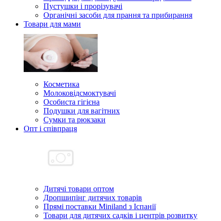
Пустушки і прорізувачі
Органічні засоби для прання та прибирання
Товари для мами
Косметика
Молоковідсмоктувачі
Особиста гігієна
Подушки для вагітних
Сумки та рюкзаки
Опт і співпраця
Дитячі товари оптом
Дропшипінг дитячих товарів
Прямі поставки Miniland з Іспанії
Товари для дитячих садків і центрів розвитку