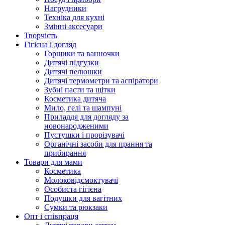
Нагрудники
Техніка для кухні
Змінні аксесуари
Творчість
Гігієна і догляд
Горщики та ванночки
Дитячі підгузки
Дитячі пелюшки
Дитячі термометри та аспіратори
Зубні пасти та щітки
Косметика дитяча
Мило, гелі та шампуні
Приладдя для догляду за
новонародженими
Пустушки і прорізувачі
Органічні засоби для прання та
прибирання
Товари для мами
Косметика
Молоковідсмоктувачі
Особиста гігієна
Подушки для вагітних
Сумки та рюкзаки
Опт і співпраця