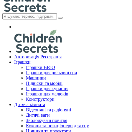
Авторизація
Реєстрація
Іграшки
Іграшки BRIO
Іграшки для рольової гри
Машинки
Підвіски та мобілі
Іграшки для купання
Іграшки для малюків
Конструктори
Дитяча кімната
Відеоняні та радіоняні
Дитячі ваги
Зволожувачі повітря
Кокони та позиціонери для сну
Нічники та проектори