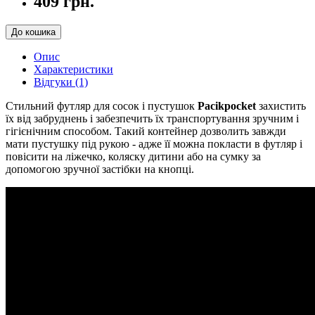
409 грн.
До кошика
Опис
Характеристики
Відгуки (1)
Стильний футляр для сосок і пустушок
Рacikpocket
захистить
їх від забруднень і забезпечить їх транспортування зручним і
гігієнічним способом. Такий контейнер дозволить завжди
мати пустушку під рукою - адже її можна покласти в футляр і
повісити на ліжечко, коляску дитини або на сумку за
допомогою зручної застібки на кнопці.