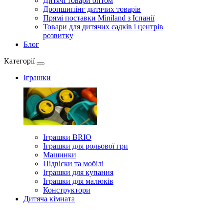
Дитячі товари оптом
Дропшипінг дитячих товарів
Прямі поставки Miniland з Іспанії
Товари для дитячих садків і центрів
розвитку
Блог
Категорії
Іграшки
Іграшки BRIO
Іграшки для рольової гри
Машинки
Підвіски та мобілі
Іграшки для купання
Іграшки для малюків
Конструктори
Дитяча кімната