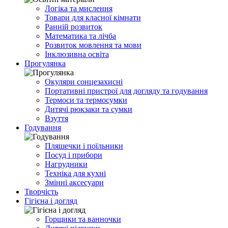
Логіка та мислення
Товари для класної кімнати
Ранній розвиток
Математика та лічба
Розвиток мовлення та мови
Інклюзивна освіта
Прогулянка
Окуляри сонцезахисні
Портативні пристрої для догляду та годування
Термоси та термосумки
Дитячі рюкзаки та сумки
Взуття
Годування
Пляшечки і поїльники
Посуд і прибори
Нагрудники
Техніка для кухні
Змінні аксесуари
Творчість
Гігієна і догляд
Горщики та ванночки