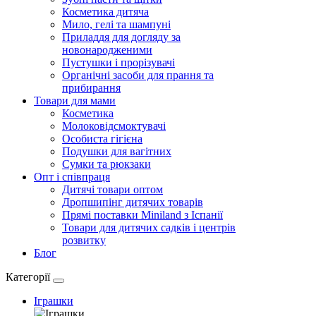
Косметика дитяча
Мило, гелі та шампуні
Приладдя для догляду за
новонародженими
Пустушки і прорізувачі
Органічні засоби для прання та
прибирання
Товари для мами
Косметика
Молоковідсмоктувачі
Особиста гігієна
Подушки для вагітних
Сумки та рюкзаки
Опт і співпраця
Дитячі товари оптом
Дропшипінг дитячих товарів
Прямі поставки Miniland з Іспанії
Товари для дитячих садків і центрів
розвитку
Блог
Категорії
Іграшки