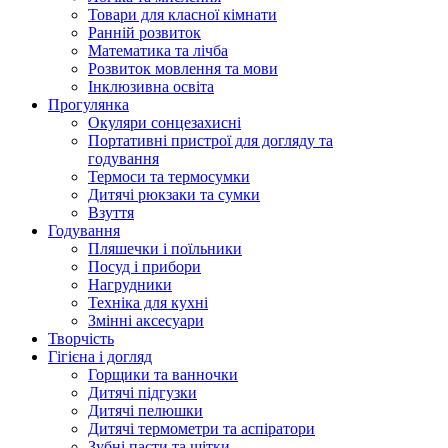
Товари для класної кімнати
Ранній розвиток
Математика та лічба
Розвиток мовлення та мови
Інклюзивна освіта
Прогулянка
Окуляри сонцезахисні
Портативні пристрої для догляду та
годування
Термоси та термосумки
Дитячі рюкзаки та сумки
Взуття
Годування
Пляшечки і поїльники
Посуд і прибори
Нагрудники
Техніка для кухні
Змінні аксесуари
Творчість
Гігієна і догляд
Горщики та ванночки
Дитячі підгузки
Дитячі пелюшки
Дитячі термометри та аспіратори
Зубні пасти та щітки