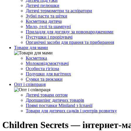
Дитячі підгузки
Дитячі пелюшки
Дитячі термометри та аспіратори
Зубні пасти та щітки
Косметика дитяча
Мило, гелі та шампуні
Приладдя для догляду за новонародженими
Пустушки і прорізувачі
Органічні засоби для прання та прибирання
Товари для мами
Косметика
Молоковідсмоктувачі
Особиста гігієна
Подушки для вагітних
Сумки та рюкзаки
Опт і співпраця
Дитячі товари оптом
Дропшипінг дитячих товарів
Прямі поставки Miniland з Іспанії
Товари для дитячих садків і центрів розвитку
Children Secrets — інтернет-м