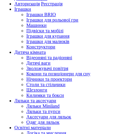
Авторизація
Реєстрація
Іграшки
Іграшки BRIO
Іграшки для рольової гри
Машинки
Підвіски та мобілі
Іграшки для купання
Іграшки для малюків
Конструктори
Дитяча кімната
Відеоняні та радіоняні
Дитячі ваги
Зволожувачі повітря
Кокони та позиціонери для сну
Нічники та проектори
Столи та стільчики
Шезлонги
Килимки та бокси
Ляльки та аксесуари
Ляльки Miniland
Ляльки та пупси
Аксесуари для ляльок
Одяг для ляльок
Освітні матеріали
Логіка та мислення