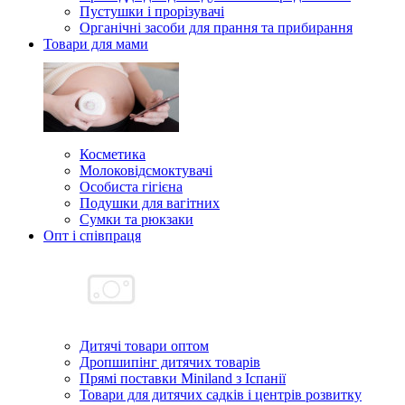
Пустушки і прорізувачі
Органічні засоби для прання та прибирання
Товари для мами
Косметика
Молоковідсмоктувачі
Особиста гігієна
Подушки для вагітних
Сумки та рюкзаки
Опт і співпраця
Дитячі товари оптом
Дропшипінг дитячих товарів
Прямі поставки Miniland з Іспанії
Товари для дитячих садків і центрів розвитку