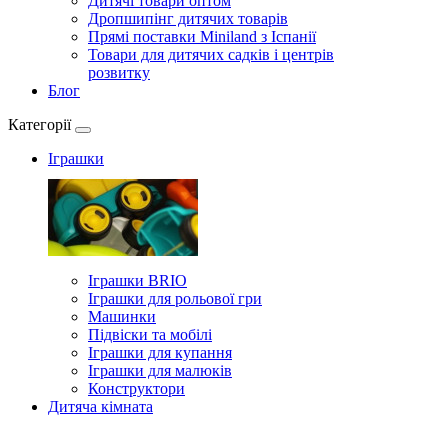
Дитячі товари оптом
Дропшипінг дитячих товарів
Прямі поставки Miniland з Іспанії
Товари для дитячих садків і центрів
розвитку
Блог
Категорії
Іграшки
Іграшки BRIO
Іграшки для рольової гри
Машинки
Підвіски та мобілі
Іграшки для купання
Іграшки для малюків
Конструктори
Дитяча кімната