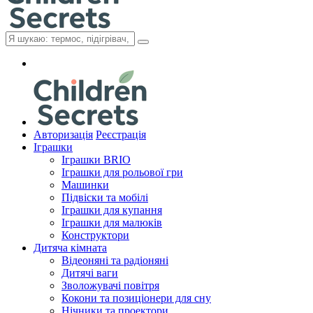
Авторизація
Реєстрація
Іграшки
Іграшки BRIO
Іграшки для рольової гри
Машинки
Підвіски та мобілі
Іграшки для купання
Іграшки для малюків
Конструктори
Дитяча кімната
Відеоняні та радіоняні
Дитячі ваги
Зволожувачі повітря
Кокони та позиціонери для сну
Нічники та проектори