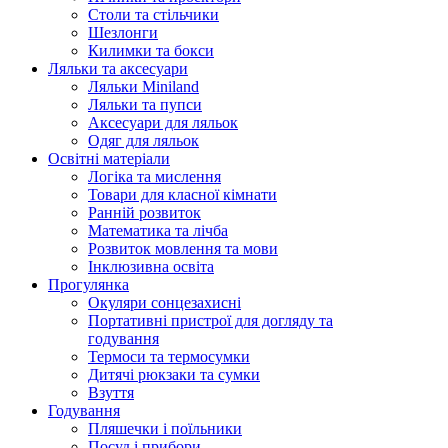
Столи та стільчики
Шезлонги
Килимки та бокси
Ляльки та аксесуари
Ляльки Miniland
Ляльки та пупси
Аксесуари для ляльок
Одяг для ляльок
Освітні матеріали
Логіка та мислення
Товари для класної кімнати
Ранній розвиток
Математика та лічба
Розвиток мовлення та мови
Інклюзивна освіта
Прогулянка
Окуляри сонцезахисні
Портативні пристрої для догляду та
годування
Термоси та термосумки
Дитячі рюкзаки та сумки
Взуття
Годування
Пляшечки і поїльники
Посуд і прибори