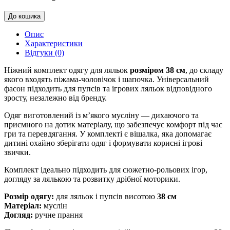
До кошика
Опис
Характеристики
Відгуки (0)
Ніжний комплект одягу для ляльок
розміром 38 см
, до складу
якого входять піжама-чоловічок і шапочка. Універсальний
фасон підходить для пупсів та ігрових ляльок відповідного
зросту, незалежно від бренду.
Одяг виготовлений із м’якого мусліну — дихаючого та
приємного на дотик матеріалу, що забезпечує комфорт під час
гри та перевдягання. У комплекті є вішалка, яка допомагає
дитині охайно зберігати одяг і формувати корисні ігрові
звички.
Комплект ідеально підходить для сюжетно-рольових ігор,
догляду за лялькою та розвитку дрібної моторики.
Розмір одягу:
для ляльок і пупсів висотою
38 см
Матеріал:
муслін
Догляд:
ручне прання