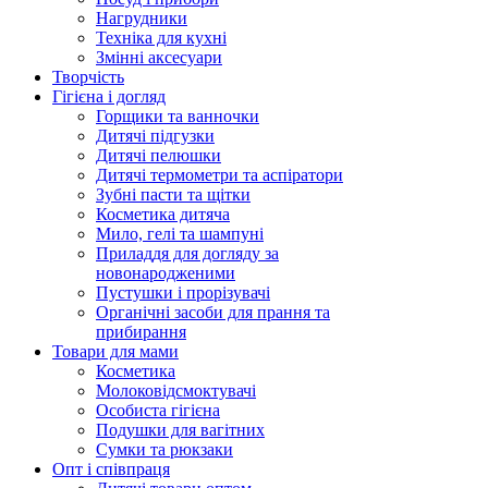
Нагрудники
Техніка для кухні
Змінні аксесуари
Творчість
Гігієна і догляд
Горщики та ванночки
Дитячі підгузки
Дитячі пелюшки
Дитячі термометри та аспіратори
Зубні пасти та щітки
Косметика дитяча
Мило, гелі та шампуні
Приладдя для догляду за
новонародженими
Пустушки і прорізувачі
Органічні засоби для прання та
прибирання
Товари для мами
Косметика
Молоковідсмоктувачі
Особиста гігієна
Подушки для вагітних
Сумки та рюкзаки
Опт і співпраця