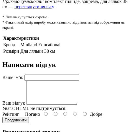
Приклад сумісності:
комплект підійде, зокрема, для ляльок 38
см —
переглянути ляльку
.
* Лялька купується окремо.
* Фактичний колір виробу може незначно відрізнятися від зображення на
екрані.
Характеристики
Бренд
Miniland Educational
Розміри
Для ляльки 38 см
Написати відгук
Ваше ім’я:
Ваш відгук
Увага:
HTML не підтримується!
Рейтинг
Погано
Добре
Продовжити
Рекомендовані товари