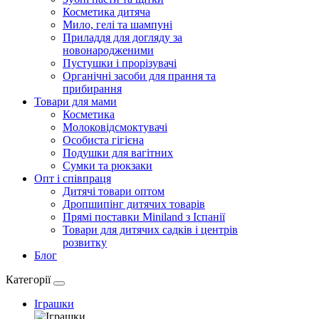
Косметика дитяча
Мило, гелі та шампуні
Приладдя для догляду за
новонародженими
Пустушки і прорізувачі
Органічні засоби для прання та
прибирання
Товари для мами
Косметика
Молоковідсмоктувачі
Особиста гігієна
Подушки для вагітних
Сумки та рюкзаки
Опт і співпраця
Дитячі товари оптом
Дропшипінг дитячих товарів
Прямі поставки Miniland з Іспанії
Товари для дитячих садків і центрів
розвитку
Блог
Категорії
Іграшки