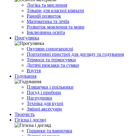
Логіка та мислення
Товари для класної кімнати
Ранній розвиток
Математика та лічба
Розвиток мовлення та мови
Інклюзивна освіта
Прогулянка
Окуляри сонцезахисні
Портативні пристрої для догляду та годування
Термоси та термосумки
Дитячі рюкзаки та сумки
Взуття
Годування
Пляшечки і поїльники
Посуд і прибори
Нагрудники
Техніка для кухні
Змінні аксесуари
Творчість
Гігієна і догляд
Горщики та ванночки