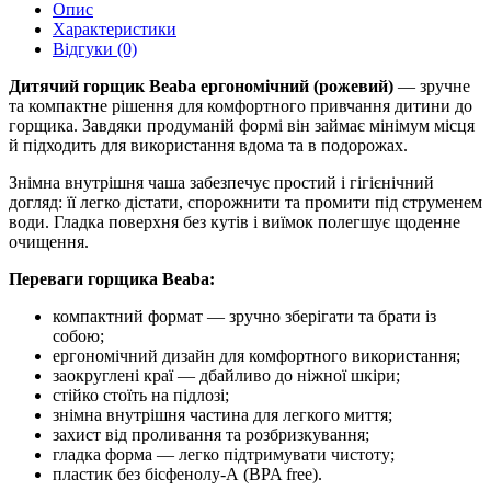
Опис
Характеристики
Відгуки (0)
Дитячий горщик Beaba ергономічний (рожевий)
— зручне
та компактне рішення для комфортного привчання дитини до
горщика. Завдяки продуманій формі він займає мінімум місця
й підходить для використання вдома та в подорожах.
Знімна внутрішня чаша забезпечує простий і гігієнічний
догляд: її легко дістати, спорожнити та промити під струменем
води. Гладка поверхня без кутів і виїмок полегшує щоденне
очищення.
Переваги горщика Beaba:
компактний формат — зручно зберігати та брати із
собою;
ергономічний дизайн для комфортного використання;
заокруглені краї — дбайливо до ніжної шкіри;
стійко стоїть на підлозі;
знімна внутрішня частина для легкого миття;
захист від проливання та розбризкування;
гладка форма — легко підтримувати чистоту;
пластик без бісфенолу-А (BPA free).