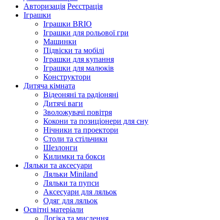
Авторизація
Реєстрація
Іграшки
Іграшки BRIO
Іграшки для рольової гри
Машинки
Підвіски та мобілі
Іграшки для купання
Іграшки для малюків
Конструктори
Дитяча кімната
Відеоняні та радіоняні
Дитячі ваги
Зволожувачі повітря
Кокони та позиціонери для сну
Нічники та проектори
Столи та стільчики
Шезлонги
Килимки та бокси
Ляльки та аксесуари
Ляльки Miniland
Ляльки та пупси
Аксесуари для ляльок
Одяг для ляльок
Освітні матеріали
Логіка та мислення