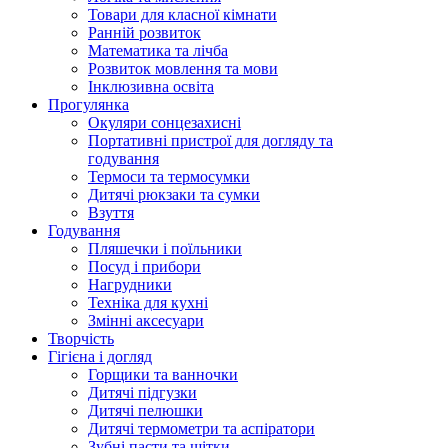
Товари для класної кімнати
Ранній розвиток
Математика та лічба
Розвиток мовлення та мови
Інклюзивна освіта
Прогулянка
Окуляри сонцезахисні
Портативні пристрої для догляду та
годування
Термоси та термосумки
Дитячі рюкзаки та сумки
Взуття
Годування
Пляшечки і поїльники
Посуд і прибори
Нагрудники
Техніка для кухні
Змінні аксесуари
Творчість
Гігієна і догляд
Горщики та ванночки
Дитячі підгузки
Дитячі пелюшки
Дитячі термометри та аспіратори
Зубні пасти та щітки