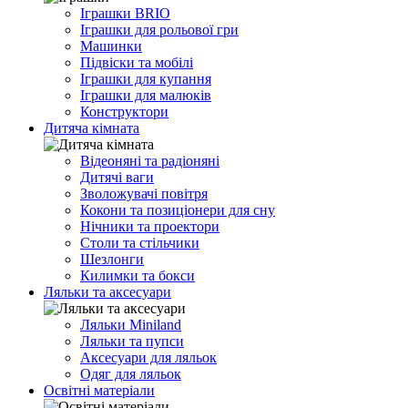
Іграшки BRIO
Іграшки для рольової гри
Машинки
Підвіски та мобілі
Іграшки для купання
Іграшки для малюків
Конструктори
Дитяча кімната
Відеоняні та радіоняні
Дитячі ваги
Зволожувачі повітря
Кокони та позиціонери для сну
Нічники та проектори
Столи та стільчики
Шезлонги
Килимки та бокси
Ляльки та аксесуари
Ляльки Miniland
Ляльки та пупси
Аксесуари для ляльок
Одяг для ляльок
Освітні матеріали