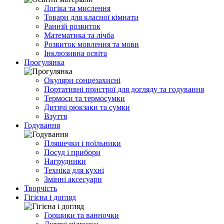
Логіка та мислення
Товари для класної кімнати
Ранній розвиток
Математика та лічба
Розвиток мовлення та мови
Інклюзивна освіта
Прогулянка
Окуляри сонцезахисні
Портативні пристрої для догляду та годування
Термоси та термосумки
Дитячі рюкзаки та сумки
Взуття
Годування
Пляшечки і поїльники
Посуд і прибори
Нагрудники
Техніка для кухні
Змінні аксесуари
Творчість
Гігієна і догляд
Горщики та ванночки