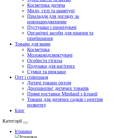
Косметика дитяча
Мило, гелі та шампуні
Приладдя для догляду за
новонародженими
Пустушки і прорізувачі
Органічні засоби для прання та
прибирання
Товари для мами
Косметика
Молоковідсмоктувачі
Особиста гігієна
Подушки для вагітних
Сумки та рюкзаки
Опт і співпраця
Дитячі товари оптом
Дропшипінг дитячих товарів
Прямі поставки Miniland з Іспанії
Товари для дитячих садків і центрів
розвитку
Блог
Категорії
Іграшки