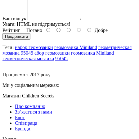
Ваш відгук
Увага:
HTML не підтримується!
Рейтинг
Погано
Добре
Продовжити
Теги:
набор геомозаики
геомозаика Miniland
геометрическая
мозаика
95045 абор геомозаики
геомозаика Miniland
геометрическая мозаика
95045
Працюємо з 2017 року
Ми у соціальним мережах:
Магазин Children Secrets
Про компанію
Зв’язатися з нами
Блог
Співпраця
Бренди