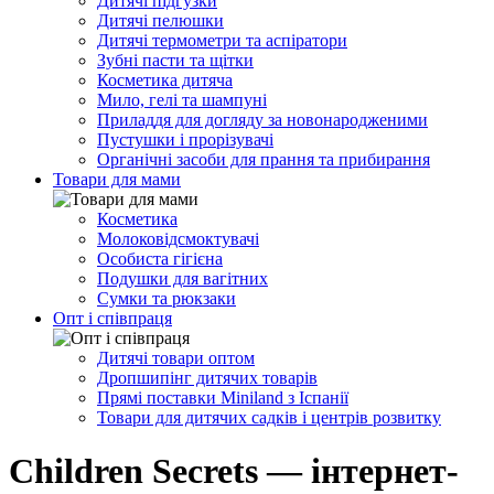
Дитячі підгузки
Дитячі пелюшки
Дитячі термометри та аспіратори
Зубні пасти та щітки
Косметика дитяча
Мило, гелі та шампуні
Приладдя для догляду за новонародженими
Пустушки і прорізувачі
Органічні засоби для прання та прибирання
Товари для мами
Косметика
Молоковідсмоктувачі
Особиста гігієна
Подушки для вагітних
Сумки та рюкзаки
Опт і співпраця
Дитячі товари оптом
Дропшипінг дитячих товарів
Прямі поставки Miniland з Іспанії
Товари для дитячих садків і центрів розвитку
Children Secrets — інтернет-