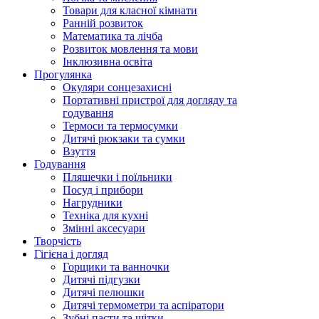
Товари для класної кімнати
Ранній розвиток
Математика та лічба
Розвиток мовлення та мови
Інклюзивна освіта
Прогулянка
Окуляри сонцезахисні
Портативні пристрої для догляду та
годування
Термоси та термосумки
Дитячі рюкзаки та сумки
Взуття
Годування
Пляшечки і поїльники
Посуд і прибори
Нагрудники
Техніка для кухні
Змінні аксесуари
Творчість
Гігієна і догляд
Горщики та ванночки
Дитячі підгузки
Дитячі пелюшки
Дитячі термометри та аспіратори
Зубні пасти та щітки