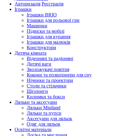
Авторизація
Реєстрація
Іграшки
Іграшки BRIO
Іграшки для рольової гри
Машинки
Підвіски та мобілі
Іграшки для купання
Іграшки для малюків
Конструктори
Дитяча кімната
Відеоняні та радіоняні
Дитячі ваги
Зволожувачі повітря
Кокони та позиціонери для сну
Нічники та проектори
Столи та стільчики
Шезлонги
Килимки та бокси
Ляльки та аксесуари
Ляльки Miniland
Ляльки та пупси
Аксесуари для ляльок
Одяг для ляльок
Освітні матеріали
Логіка та мислення