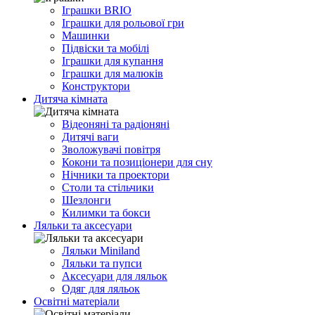
Іграшки BRIO
Іграшки для рольової гри
Машинки
Підвіски та мобілі
Іграшки для купання
Іграшки для малюків
Конструктори
Дитяча кімната
Відеоняні та радіоняні
Дитячі ваги
Зволожувачі повітря
Кокони та позиціонери для сну
Нічники та проектори
Столи та стільчики
Шезлонги
Килимки та бокси
Ляльки та аксесуари
Ляльки Miniland
Ляльки та пупси
Аксесуари для ляльок
Одяг для ляльок
Освітні матеріали