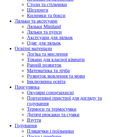
Столи та стільчики
Шезлонги
Килимки та бокси
Ляльки та аксесуари
Ляльки Miniland
Ляльки та пупси
Аксесуари для ляльок
Одяг для ляльок
Освітні матеріали
Логіка та мислення
Товари для класної кімнати
Ранній розвиток
Математика та лічба
Розвиток мовлення та мови
Інклюзивна освіта
Прогулянка
Окуляри сонцезахисні
Портативні пристрої для догляду та
годування
Термоси та термосумки
Дитячі рюкзаки та сумки
Взуття
Годування
Пляшечки і поїльники
Посуд і прибори