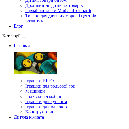
Дитячі товари оптом
Дропшипінг дитячих товарів
Прямі поставки Miniland з Іспанії
Товари для дитячих садків і центрів
розвитку
Блог
Категорії
Іграшки
Іграшки BRIO
Іграшки для рольової гри
Машинки
Підвіски та мобілі
Іграшки для купання
Іграшки для малюків
Конструктори
Дитяча кімната