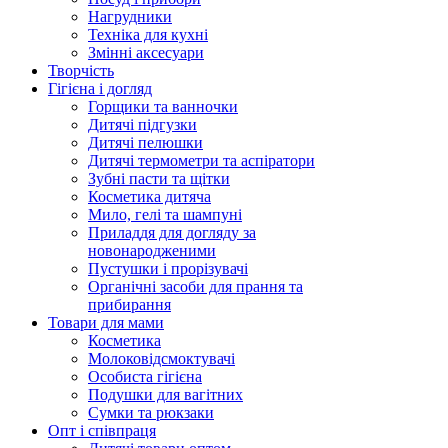
Нагрудники
Техніка для кухні
Змінні аксесуари
Творчість
Гігієна і догляд
Горщики та ванночки
Дитячі підгузки
Дитячі пелюшки
Дитячі термометри та аспіратори
Зубні пасти та щітки
Косметика дитяча
Мило, гелі та шампуні
Приладдя для догляду за
новонародженими
Пустушки і прорізувачі
Органічні засоби для прання та
прибирання
Товари для мами
Косметика
Молоковідсмоктувачі
Особиста гігієна
Подушки для вагітних
Сумки та рюкзаки
Опт і співпраця