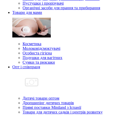
Пустушки і прорізувачі
Органічні засоби для прання та прибирання
Товари для мами
Косметика
Молоковідсмоктувачі
Особиста гігієна
Подушки для вагітних
Сумки та рюкзаки
Опт і співпраця
Дитячі товари оптом
Дропшипінг дитячих товарів
Прямі поставки Miniland з Іспанії
Товари для дитячих садків і центрів розвитку