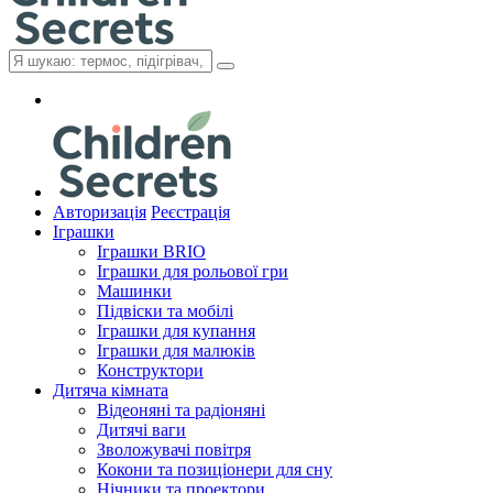
Авторизація
Реєстрація
Іграшки
Іграшки BRIO
Іграшки для рольової гри
Машинки
Підвіски та мобілі
Іграшки для купання
Іграшки для малюків
Конструктори
Дитяча кімната
Відеоняні та радіоняні
Дитячі ваги
Зволожувачі повітря
Кокони та позиціонери для сну
Нічники та проектори