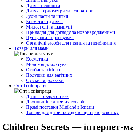
Дитячі підгузки
Дитячі пелюшки
Дитячі термометри та аспіратори
Зубні пасти та щітки
Косметика дитяча
Мило, гелі та шампуні
Приладдя для догляду за новонародженими
Пустушки і прорізувачі
Органічні засоби для прання та прибирання
Товари для мами
Косметика
Молоковідсмоктувачі
Особиста гігієна
Подушки для вагітних
Сумки та рюкзаки
Опт і співпраця
Дитячі товари оптом
Дропшипінг дитячих товарів
Прямі поставки Miniland з Іспанії
Товари для дитячих садків і центрів розвитку
Children Secrets — інтернет-м