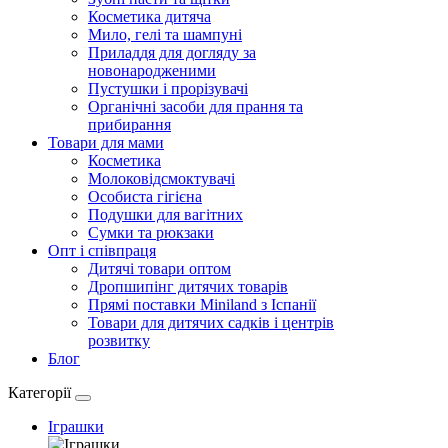
Косметика дитяча
Мило, гелі та шампуні
Приладдя для догляду за
новонародженими
Пустушки і прорізувачі
Органічні засоби для прання та
прибирання
Товари для мами
Косметика
Молоковідсмоктувачі
Особиста гігієна
Подушки для вагітних
Сумки та рюкзаки
Опт і співпраця
Дитячі товари оптом
Дропшипінг дитячих товарів
Прямі поставки Miniland з Іспанії
Товари для дитячих садків і центрів
розвитку
Блог
Категорії
Іграшки