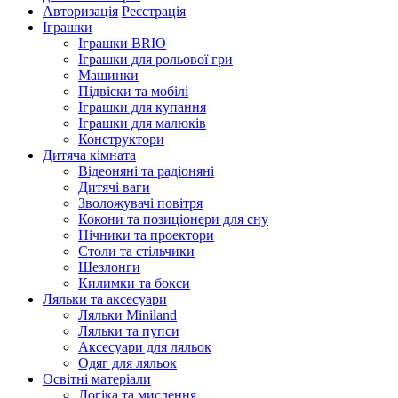
Авторизація
Реєстрація
Іграшки
Іграшки BRIO
Іграшки для рольової гри
Машинки
Підвіски та мобілі
Іграшки для купання
Іграшки для малюків
Конструктори
Дитяча кімната
Відеоняні та радіоняні
Дитячі ваги
Зволожувачі повітря
Кокони та позиціонери для сну
Нічники та проектори
Столи та стільчики
Шезлонги
Килимки та бокси
Ляльки та аксесуари
Ляльки Miniland
Ляльки та пупси
Аксесуари для ляльок
Одяг для ляльок
Освітні матеріали
Логіка та мислення