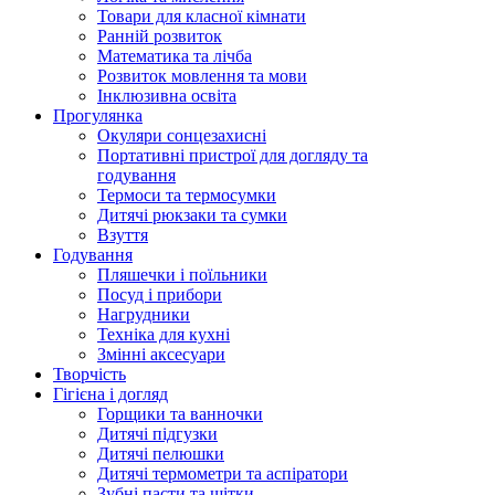
Товари для класної кімнати
Ранній розвиток
Математика та лічба
Розвиток мовлення та мови
Інклюзивна освіта
Прогулянка
Окуляри сонцезахисні
Портативні пристрої для догляду та
годування
Термоси та термосумки
Дитячі рюкзаки та сумки
Взуття
Годування
Пляшечки і поїльники
Посуд і прибори
Нагрудники
Техніка для кухні
Змінні аксесуари
Творчість
Гігієна і догляд
Горщики та ванночки
Дитячі підгузки
Дитячі пелюшки
Дитячі термометри та аспіратори
Зубні пасти та щітки