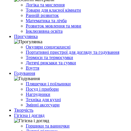
Логіка та мислення
Товари для класної кімнати
Ранній розвиток
Математика та лічба
Розвиток мовлення та мови
Інклюзивна освіта
Прогулянка
Окуляри сонцезахисні
Портативні пристрої для догляду та годування
Термоси та термосумки
Дитячі рюкзаки та сумки
Взуття
Годування
Пляшечки і поїльники
Посуд і прибори
Нагрудники
Техніка для кухні
Змінні аксесуари
Творчість
Гігієна і догляд
Горщики та ванночки