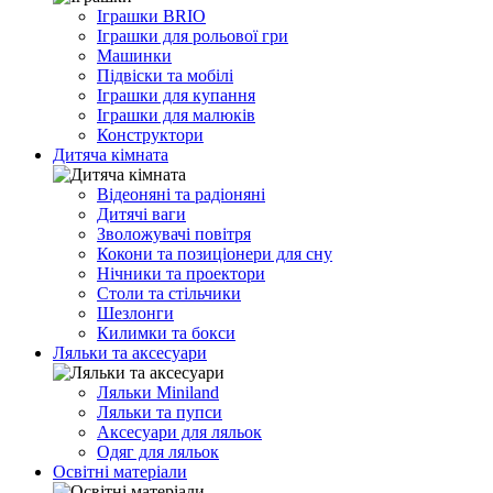
Іграшки BRIO
Іграшки для рольової гри
Машинки
Підвіски та мобілі
Іграшки для купання
Іграшки для малюків
Конструктори
Дитяча кімната
Відеоняні та радіоняні
Дитячі ваги
Зволожувачі повітря
Кокони та позиціонери для сну
Нічники та проектори
Столи та стільчики
Шезлонги
Килимки та бокси
Ляльки та аксесуари
Ляльки Miniland
Ляльки та пупси
Аксесуари для ляльок
Одяг для ляльок
Освітні матеріали