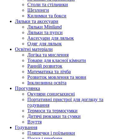
Столи та стільчики
Шезлонги
Килимки та бокси
Ляльки та аксесуари
Ляльки Miniland
Ляльки та пупси
Аксесуари для ляльок
Одяг для ляльок
Освітні матеріали
Логіка та мислення
Товари для класної кімнати
Ранній розвиток
Математика та лічба
Розвиток мовлення та мови
Інклюзивна освіта
Прогулянка
Окуляри сонцезахисні
Портативні пристрої для догляду та
годування
Термоси та термосумки
Дитячі рюкзаки та сумки
Взуття
Годування
Пляшечки і поїльники
Посуд і прибори