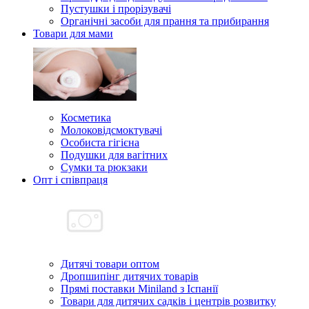
Пустушки і прорізувачі
Органічні засоби для прання та прибирання
Товари для мами
Косметика
Молоковідсмоктувачі
Особиста гігієна
Подушки для вагітних
Сумки та рюкзаки
Опт і співпраця
Дитячі товари оптом
Дропшипінг дитячих товарів
Прямі поставки Miniland з Іспанії
Товари для дитячих садків і центрів розвитку