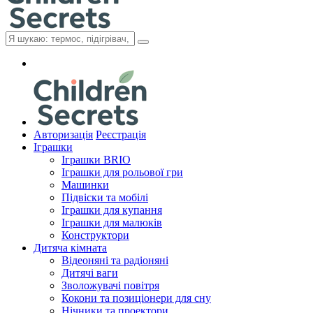
Авторизація
Реєстрація
Іграшки
Іграшки BRIO
Іграшки для рольової гри
Машинки
Підвіски та мобілі
Іграшки для купання
Іграшки для малюків
Конструктори
Дитяча кімната
Відеоняні та радіоняні
Дитячі ваги
Зволожувачі повітря
Кокони та позиціонери для сну
Нічники та проектори