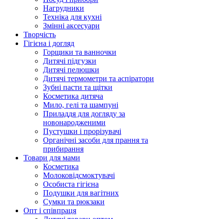
Нагрудники
Техніка для кухні
Змінні аксесуари
Творчість
Гігієна і догляд
Горщики та ванночки
Дитячі підгузки
Дитячі пелюшки
Дитячі термометри та аспіратори
Зубні пасти та щітки
Косметика дитяча
Мило, гелі та шампуні
Приладдя для догляду за
новонародженими
Пустушки і прорізувачі
Органічні засоби для прання та
прибирання
Товари для мами
Косметика
Молоковідсмоктувачі
Особиста гігієна
Подушки для вагітних
Сумки та рюкзаки
Опт і співпраця