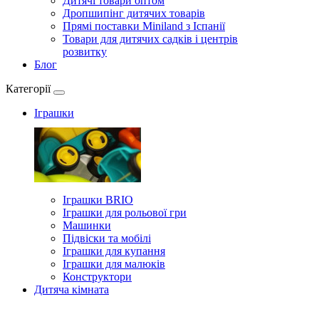
Дитячі товари оптом
Дропшипінг дитячих товарів
Прямі поставки Miniland з Іспанії
Товари для дитячих садків і центрів
розвитку
Блог
Категорії
Іграшки
Іграшки BRIO
Іграшки для рольової гри
Машинки
Підвіски та мобілі
Іграшки для купання
Іграшки для малюків
Конструктори
Дитяча кімната