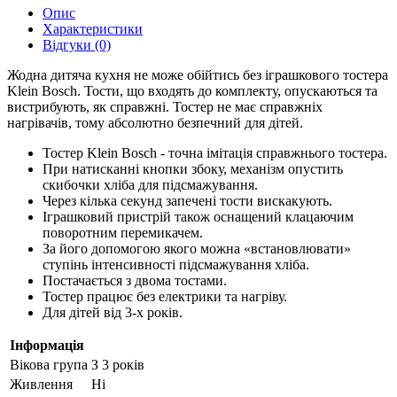
Опис
Характеристики
Відгуки (0)
Жодна дитяча кухня не може обійтись без іграшкового тостера
Klein Bosch. Тости, що входять до комплекту, опускаються та
вистрибують, як справжні. Тостер не має справжніх
нагрівачів, тому абсолютно безпечний для дітей.
Тостер Klein Bosch - точна імітація справжнього тостера.
При натисканні кнопки збоку, механізм опустить
скибочки хліба для підсмажування.
Через кілька секунд запечені тости вискакують.
Іграшковий пристрій також оснащений клацаючим
поворотним перемикачем.
За його допомогою якого можна «встановлювати»
ступінь інтенсивності підсмажування хліба.
Постачається з двома тостами.
Тостер працює без електрики та нагріву.
Для дітей від 3-х років.
Інформація
Вікова група
З 3 років
Живлення
Ні