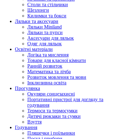
Столи та стільчики
Шезлонги
Килимки та бокси
Ляльки та аксесуари
Ляльки Miniland
Ляльки та пупси
Аксесуари для ляльок
Одяг для ляльок
Освітні матеріали
Логіка та мислення
Товари для класної кімнати
Ранній розвиток
Математика та лічба
Розвиток мовлення та мови
Інклюзивна освіта
Прогулянка
Окуляри сонцезахисні
Портативні пристрої для догляду та
годування
Термоси та термосумки
Дитячі рюкзаки та сумки
Взуття
Годування
Пляшечки і поїльники
Посуд і прибори