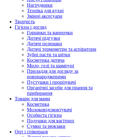
Нагрудники
Техніка для кухні
Змінні аксесуари
Творчість
Гігієна і догляд
Горщики та ванночки
Дитячі підгузки
Дитячі пелюшки
Дитячі термометри та аспіратори
Зубні пасти та щітки
Косметика дитяча
Мило, гелі та шампуні
Приладдя для догляду за
новонародженими
Пустушки і прорізувачі
Органічні засоби для прання та
прибирання
Товари для мами
Косметика
Молоковідсмоктувачі
Особиста гігієна
Подушки для вагітних
Сумки та рюкзаки
Опт і співпраця