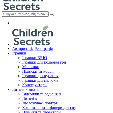
Авторизація
Реєстрація
Іграшки
Іграшки BRIO
Іграшки для рольової гри
Машинки
Підвіски та мобілі
Іграшки для купання
Іграшки для малюків
Конструктори
Дитяча кімната
Відеоняні та радіоняні
Дитячі ваги
Зволожувачі повітря
Кокони та позиціонери для сну
Нічники та проектори