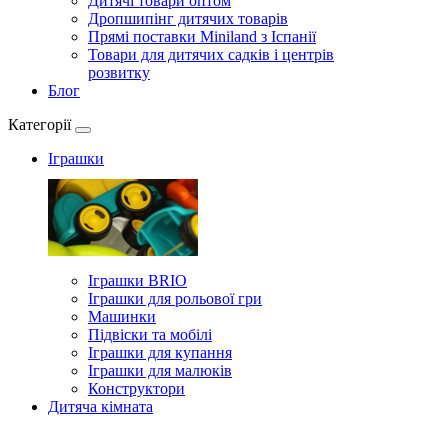
Дитячі товари оптом
Дропшипінг дитячих товарів
Прямі поставки Miniland з Іспанії
Товари для дитячих садків і центрів
розвитку
Блог
Категорії
Іграшки
Іграшки BRIO
Іграшки для рольової гри
Машинки
Підвіски та мобілі
Іграшки для купання
Іграшки для малюків
Конструктори
Дитяча кімната