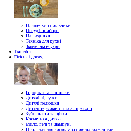
Пляшечки і поїльники
Посуд і прибори
Нагрудники
Техніка для кухні
Змінні аксесуари
Творчість
Гігієна і догляд
Горщики та ванночки
Дитячі підгузки
Дитячі пелюшки
Дитячі термометри та аспіратори
Зубні пасти та щітки
Косметика дитяча
Мило, гелі та шампуні
Приладдя для догляду за новонародженими