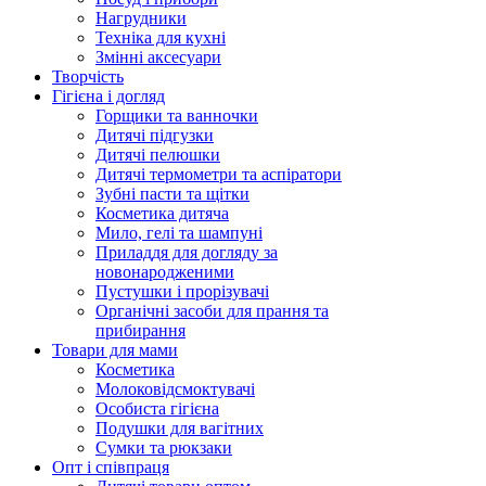
Нагрудники
Техніка для кухні
Змінні аксесуари
Творчість
Гігієна і догляд
Горщики та ванночки
Дитячі підгузки
Дитячі пелюшки
Дитячі термометри та аспіратори
Зубні пасти та щітки
Косметика дитяча
Мило, гелі та шампуні
Приладдя для догляду за
новонародженими
Пустушки і прорізувачі
Органічні засоби для прання та
прибирання
Товари для мами
Косметика
Молоковідсмоктувачі
Особиста гігієна
Подушки для вагітних
Сумки та рюкзаки
Опт і співпраця