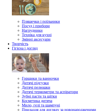
Пляшечки і поїльники
Посуд і прибори
Нагрудники
Техніка для кухні
Змінні аксесуари
Творчість
Гігієна і догляд
Горщики та ванночки
Дитячі підгузки
Дитячі пелюшки
Дитячі термометри та аспіратори
Зубні пасти та щітки
Косметика дитяча
Мило, гелі та шампуні
Приладдя для догляду за новонародженими