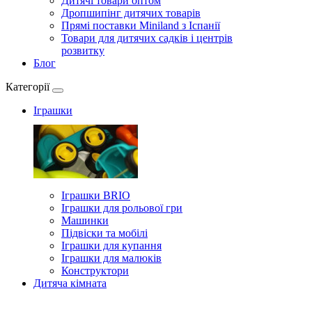
Дитячі товари оптом
Дропшипінг дитячих товарів
Прямі поставки Miniland з Іспанії
Товари для дитячих садків і центрів
розвитку
Блог
Категорії
Іграшки
Іграшки BRIO
Іграшки для рольової гри
Машинки
Підвіски та мобілі
Іграшки для купання
Іграшки для малюків
Конструктори
Дитяча кімната