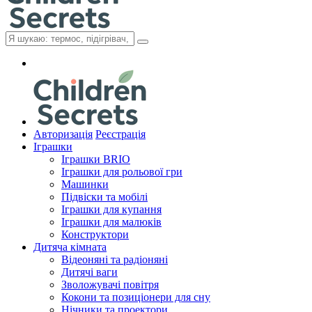
Авторизація
Реєстрація
Іграшки
Іграшки BRIO
Іграшки для рольової гри
Машинки
Підвіски та мобілі
Іграшки для купання
Іграшки для малюків
Конструктори
Дитяча кімната
Відеоняні та радіоняні
Дитячі ваги
Зволожувачі повітря
Кокони та позиціонери для сну
Нічники та проектори