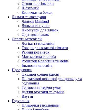
Столи та стільчики
Шезлонги
Килимки та бокси
Ляльки та аксесуари
Ляльки Miniland
Ляльки та пупси
Аксесуари для ляльок
Одяг для ляльок
Освітні матеріали
Логіка та мислення
Товари для класної кімнати
Ранній розвиток
Математика та лічба
Розвиток мовлення та мови
Інклюзивна освіта
Прогулянка
Окуляри сонцезахисні
Портативні пристрої для догляду та
годування
Термоси та термосумки
Дитячі рюкзаки та сумки
Взуття
Годування
Пляшечки і поїльники
Посуд і прибори