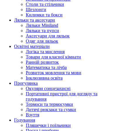
Столи та стільчики
Шезлонги
Килимки та бокси
Ляльки та аксесуари
Ляльки Miniland
Ляльки та пупси
Аксесуари для ляльок
Одяг для ляльок
Освітні матеріали
Логіка та мислення
Товари для класної кімнати
Ранній розвиток
Математика та лічба
Розвиток мовлення та мови
Інклюзивна освіта
Прогулянка
Окуляри сонцезахисні
Портативні пристрої для догляду та
годування
Термоси та термосумки
Дитячі рюкзаки та сумки
Взуття
Годування
Пляшечки і поїльники
Посуд і прибори