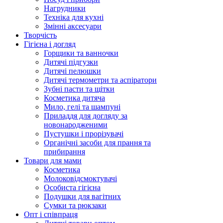
Нагрудники
Техніка для кухні
Змінні аксесуари
Творчість
Гігієна і догляд
Горщики та ванночки
Дитячі підгузки
Дитячі пелюшки
Дитячі термометри та аспіратори
Зубні пасти та щітки
Косметика дитяча
Мило, гелі та шампуні
Приладдя для догляду за
новонародженими
Пустушки і прорізувачі
Органічні засоби для прання та
прибирання
Товари для мами
Косметика
Молоковідсмоктувачі
Особиста гігієна
Подушки для вагітних
Сумки та рюкзаки
Опт і співпраця