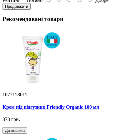
Рейтинг
Погано
Добре
Продовжити
Рекомендовані товари
1077158015
Крем під підгузник Friendly Organic 100 мл
373 грн.
До кошика