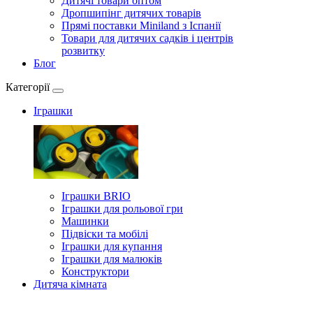
Дитячі товари оптом
Дропшипінг дитячих товарів
Прямі поставки Miniland з Іспанії
Товари для дитячих садків і центрів
розвитку
Блог
Категорії
Іграшки
Іграшки BRIO
Іграшки для рольової гри
Машинки
Підвіски та мобілі
Іграшки для купання
Іграшки для малюків
Конструктори
Дитяча кімната