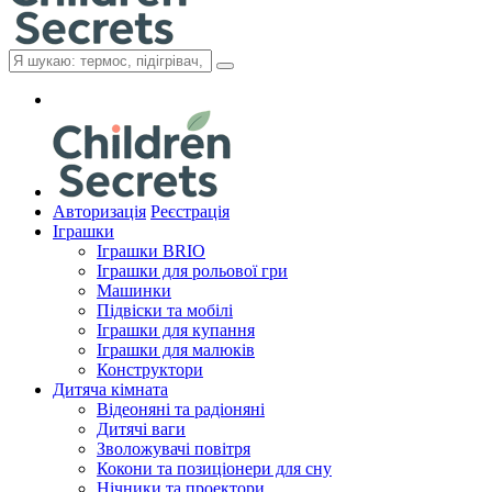
Авторизація
Реєстрація
Іграшки
Іграшки BRIO
Іграшки для рольової гри
Машинки
Підвіски та мобілі
Іграшки для купання
Іграшки для малюків
Конструктори
Дитяча кімната
Відеоняні та радіоняні
Дитячі ваги
Зволожувачі повітря
Кокони та позиціонери для сну
Нічники та проектори