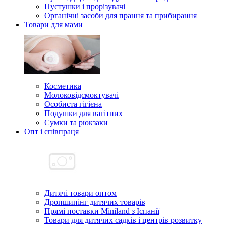
Пустушки і прорізувачі
Органічні засоби для прання та прибирання
Товари для мами
Косметика
Молоковідсмоктувачі
Особиста гігієна
Подушки для вагітних
Сумки та рюкзаки
Опт і співпраця
Дитячі товари оптом
Дропшипінг дитячих товарів
Прямі поставки Miniland з Іспанії
Товари для дитячих садків і центрів розвитку