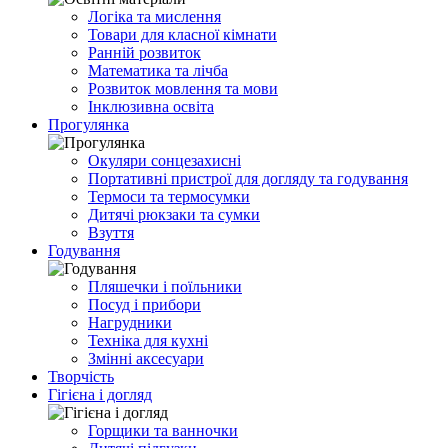
Логіка та мислення
Товари для класної кімнати
Ранній розвиток
Математика та лічба
Розвиток мовлення та мови
Інклюзивна освіта
Прогулянка
Окуляри сонцезахисні
Портативні пристрої для догляду та годування
Термоси та термосумки
Дитячі рюкзаки та сумки
Взуття
Годування
Пляшечки і поїльники
Посуд і прибори
Нагрудники
Техніка для кухні
Змінні аксесуари
Творчість
Гігієна і догляд
Горщики та ванночки