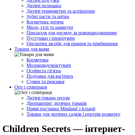
Дитячі підгузки
Дитячі пелюшки
Дитячі термометри та аспіратори
Зубні пасти та щітки
Косметика дитяча
Мило, гелі та шампуні
Приладдя для догляду за новонародженими
Пустушки і прорізувачі
Органічні засоби для прання та прибирання
Товари для мами
Косметика
Молоковідсмоктувачі
Особиста гігієна
Подушки для вагітних
Сумки та рюкзаки
Опт і співпраця
Дитячі товари оптом
Дропшипінг дитячих товарів
Прямі поставки Miniland з Іспанії
Товари для дитячих садків і центрів розвитку
Children Secrets — інтернет-