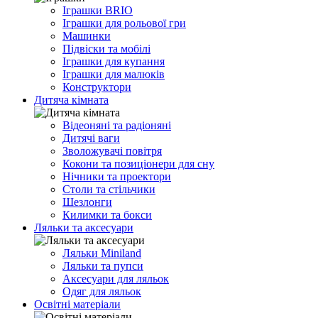
Іграшки BRIO
Іграшки для рольової гри
Машинки
Підвіски та мобілі
Іграшки для купання
Іграшки для малюків
Конструктори
Дитяча кімната
Відеоняні та радіоняні
Дитячі ваги
Зволожувачі повітря
Кокони та позиціонери для сну
Нічники та проектори
Столи та стільчики
Шезлонги
Килимки та бокси
Ляльки та аксесуари
Ляльки Miniland
Ляльки та пупси
Аксесуари для ляльок
Одяг для ляльок
Освітні матеріали