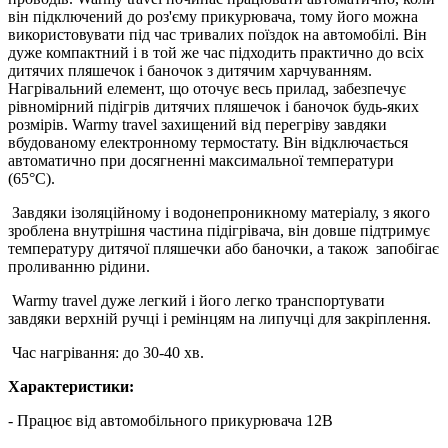
він підключений до роз'єму прикурювача, тому його можна
використовувати під час тривалих поїздок на автомобілі. Він
дуже компактний і в той же час підходить практично до всіх
дитячих пляшечок і баночок з дитячим харчуванням.
Нагрівальний елемент, що оточує весь прилад, забезпечує
рівномірний підігрів дитячих пляшечок і баночок будь-яких
розмірів. Warmy travel захищений від перегріву завдяки
вбудованому електронному термостату. Він відключається
автоматично при досягненні максимальної температури
(65°С).
Завдяки ізоляційному і водонепроникному матеріалу, з якого
зроблена внутрішня частина підігрівача, він довше підтримує
температуру дитячої пляшечки або баночки, а також запобігає
проливанню рідини.
Warmy travel дуже легкий і його легко транспортувати
завдяки верхній ручці і ремінцям на липучці для закріплення.
Час нагрівання: до 30-40 хв.
Характеристики:
- Працює від автомобільного прикурювача 12В