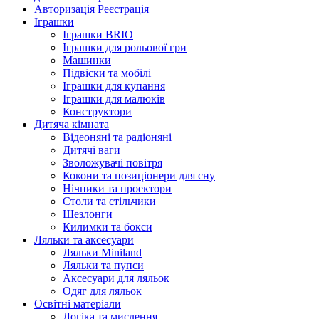
Авторизація
Реєстрація
Іграшки
Іграшки BRIO
Іграшки для рольової гри
Машинки
Підвіски та мобілі
Іграшки для купання
Іграшки для малюків
Конструктори
Дитяча кімната
Відеоняні та радіоняні
Дитячі ваги
Зволожувачі повітря
Кокони та позиціонери для сну
Нічники та проектори
Столи та стільчики
Шезлонги
Килимки та бокси
Ляльки та аксесуари
Ляльки Miniland
Ляльки та пупси
Аксесуари для ляльок
Одяг для ляльок
Освітні матеріали
Логіка та мислення