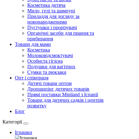
Косметика дитяча
Мило, гелі та шампуні
Приладдя для догляду за
новонародженими
Пустушки і прорізувачі
Органічні засоби для прання та
прибирання
Товари для мами
Косметика
Молоковідсмоктувачі
Особиста гігієна
Подушки для вагітних
Сумки та рюкзаки
Опт і співпраця
Дитячі товари оптом
Дропшипінг дитячих товарів
Прямі поставки Miniland з Іспанії
Товари для дитячих садків і центрів
розвитку
Блог
Категорії
Іграшки