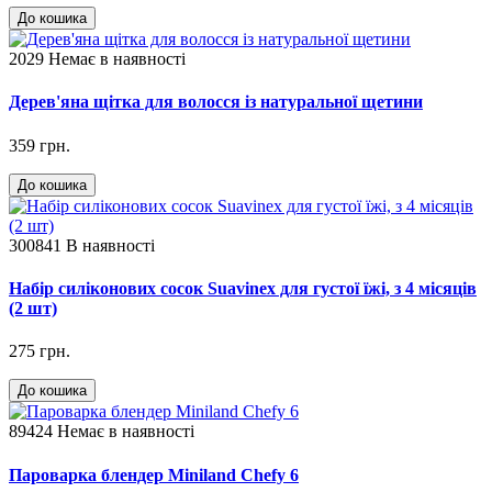
До кошика
2029
Немає в наявності
Дерев'яна щітка для волосся із натуральної щетини
359 грн.
До кошика
300841
В наявності
Набір силіконових сосок Suavinex для густої їжі, з 4 місяців
(2 шт)
275 грн.
До кошика
89424
Немає в наявності
Пароварка блендер Miniland Chefy 6