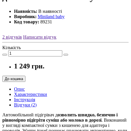
Наявність:
В наявності
Виробник:
Miniland baby
Код товару:
89231
2 відгуків
Написати відгук
Кількість
1 249 грн.
До кошика
Опис
Характеристики
Інструкція
Відгуки (2)
Автомобільний підігрівач д
озволить швидко, безпечно і
рівномірно підігріти суміш або молоко в дорозі
. Виконаний
у вигляді компактної сумки з кишенею для адаптера і
проводів. Warmy travel починає працювати автоматично, коли