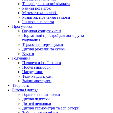
Товари для класної кімнати
Ранній розвиток
Математика та лічба
Розвиток мовлення та мови
Інклюзивна освіта
Прогулянка
Окуляри сонцезахисні
Портативні пристрої для догляду та
годування
Термоси та термосумки
Дитячі рюкзаки та сумки
Взуття
Годування
Пляшечки і поїльники
Посуд і прибори
Нагрудники
Техніка для кухні
Змінні аксесуари
Творчість
Гігієна і догляд
Горщики та ванночки
Дитячі підгузки
Дитячі пелюшки
Дитячі термометри та аспіратори
Зубні пасти та щітки