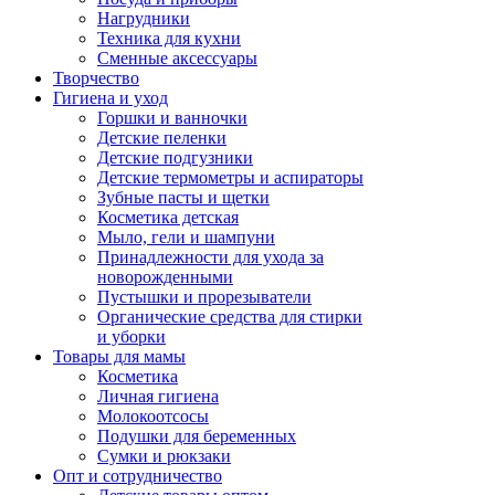
Нагрудники
Техника для кухни
Сменные аксессуары
Творчество
Гигиена и уход
Горшки и ванночки
Детские пеленки
Детские подгузники
Детские термометры и аспираторы
Зубные пасты и щетки
Косметика детская
Мыло, гели и шампуни
Принадлежности для ухода за
новорожденными
Пустышки и прорезыватели
Органические средства для стирки
и уборки
Товары для мамы
Косметика
Личная гигиена
Молокоотсосы
Подушки для беременных
Сумки и рюкзаки
Опт и сотрудничество