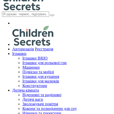
Авторизація
Реєстрація
Іграшки
Іграшки BRIO
Іграшки для рольової гри
Машинки
Підвіски та мобілі
Іграшки для купання
Іграшки для малюків
Конструктори
Дитяча кімната
Відеоняні та радіоняні
Дитячі ваги
Зволожувачі повітря
Кокони та позиціонери для сну
Нічники та проектори