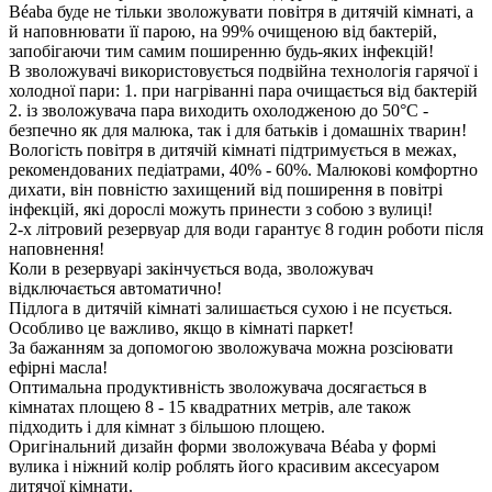
Béaba буде не тільки зволожувати повітря в дитячій кімнаті, а
й наповнювати її парою, на 99% очищеною від бактерій,
запобігаючи тим самим поширенню будь-яких інфекцій!
В зволожувачі використовується подвійна технологія гарячої і
холодної пари: 1. при нагріванні пара очищається від бактерій
2. із зволожувача пара виходить охолодженою до 50°С -
безпечно як для малюка, так і для батьків і домашніх тварин!
Вологість повітря в дитячій кімнаті підтримується в межах,
рекомендованих педіатрами, 40% - 60%. Малюкові комфортно
дихати, він повністю захищений від поширення в повітрі
інфекцій, які дорослі можуть принести з собою з вулиці!
2-х літровий резервуар для води гарантує 8 годин роботи після
наповнення!
Коли в резервуарі закінчується вода, зволожувач
відключається автоматично!
Підлога в дитячій кімнаті залишається сухою і не псується.
Особливо це важливо, якщо в кімнаті паркет!
За бажанням за допомогою зволожувача можна розсіювати
ефірні масла!
Оптимальна продуктивність зволожувача досягається в
кімнатах площею 8 - 15 квадратних метрів, але також
підходить і для кімнат з більшою площею.
Оригінальний дизайн форми зволожувача Béaba у формі
вулика і ніжний колір роблять його красивим аксесуаром
дитячої кімнати.