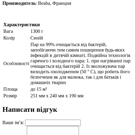
Производитель
: Beaba, Франция
Характеристики
Вага
1300 г
Колір
Синій
Пар на 99% очищається від бактерій,
запобігаючи тим самим поширення будь-яких
інфекцій в дитячій кімнаті. Подвійна технологія
гарячого і холодного пара: 1. при нагріванні пар
Особливості
очищається від бактерій 2. Із зволожувача пар
виходить охолодженим (50 ° С), що робить його
безпечним як для малюка, так і для батьків і
домашніх тварин
Площа
до 15 м²
Розмір
251 мм x 240 мм x 190 мм
Написати відгук
Ваше ім’я: