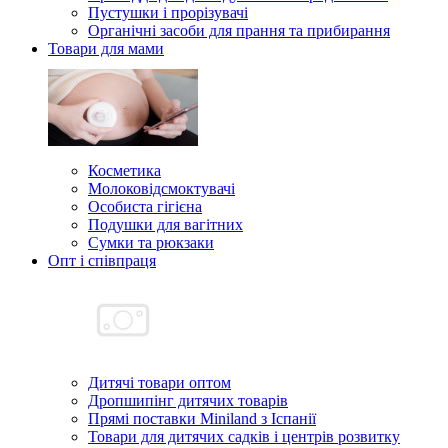
Пустушки і прорізувачі
Органічні засоби для прання та прибирання
Товари для мами
Косметика
Молоковідсмоктувачі
Особиста гігієна
Подушки для вагітних
Сумки та рюкзаки
Опт і співпраця
Дитячі товари оптом
Дропшипінг дитячих товарів
Прямі поставки Miniland з Іспанії
Товари для дитячих садків і центрів розвитку