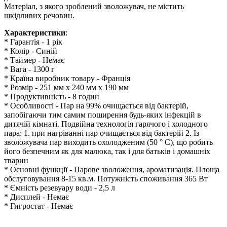
Матеріал, з якого зроблений зволожувач, не містить
шкідливих речовин.
Характеристики
:
* Гарантія - 1 рік
* Колір - Синій
* Таймер - Немає
* Вага - 1300 г
* Країна виробник товару - Франція
* Розмір - 251 мм x 240 мм x 190 мм
* Продуктивність - 8 годин
* Особливості - Пар на 99% очищається від бактерій,
запобігаючи тим самим поширення будь-яких інфекцій в
дитячій кімнаті. Подвійна технологія гарячого і холодного
пара: 1. при нагріванні пар очищається від бактерій 2. Із
зволожувача пар виходить охолодженим (50 ° С), що робить
його безпечним як для малюка, так і для батьків і домашніх
тварин
* Основні функції - Парове зволоження, ароматизація. Площа
обслуговування 8-15 кв.м. Потужність споживання 365 Вт
* Ємність резевуару води - 2,5 л
* Дисплей - Немає
* Гигростат - Немає