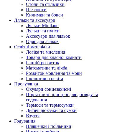
Столи та стільчики
Шезлонги
Килимки та бокси
Ляльки та аксесуари
Ляльки Miniland
Ляльки та пупси
Аксесуари для ляльок
Одяг для ляльок
Освітні матеріали
Логіка та мислення
Товари для класної кімнати
Ранній розвиток
Математика та лічба
Розвиток мовлення та мови
Інклюзивна освіта
Прогулянка
Окуляри сонцезахисні
Портативні пристрої для догляду та
годування
Термоси та термосумки
Дитячі рюкзаки та сумки
Взуття
Годування
Пляшечки і поїльники
Посуд і прибори