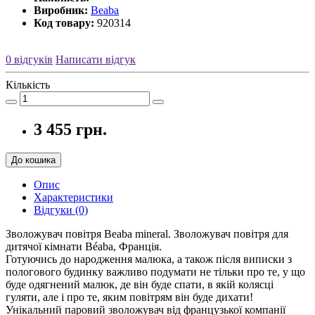
Виробник:
Beaba
Код товару:
920314
0 відгуків
Написати відгук
Кількість
3 455 грн.
До кошика
Опис
Характеристики
Відгуки (0)
Зволожувач повітря Beaba mineral. Зволожувач повітря для
дитячої кімнати Béaba, Франція.
Готуючись до народження малюка, а також після виписки з
пологового будинку важливо подумати не тільки про те, у що
буде одягнений малюк, де він буде спати, в якій колясці
гуляти, але і про те, яким повітрям він буде дихати!
Унікальний паровий зволожувач від французької компанії