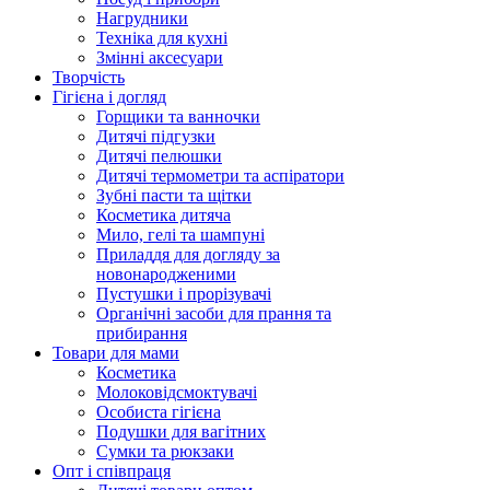
Нагрудники
Техніка для кухні
Змінні аксесуари
Творчість
Гігієна і догляд
Горщики та ванночки
Дитячі підгузки
Дитячі пелюшки
Дитячі термометри та аспіратори
Зубні пасти та щітки
Косметика дитяча
Мило, гелі та шампуні
Приладдя для догляду за
новонародженими
Пустушки і прорізувачі
Органічні засоби для прання та
прибирання
Товари для мами
Косметика
Молоковідсмоктувачі
Особиста гігієна
Подушки для вагітних
Сумки та рюкзаки
Опт і співпраця