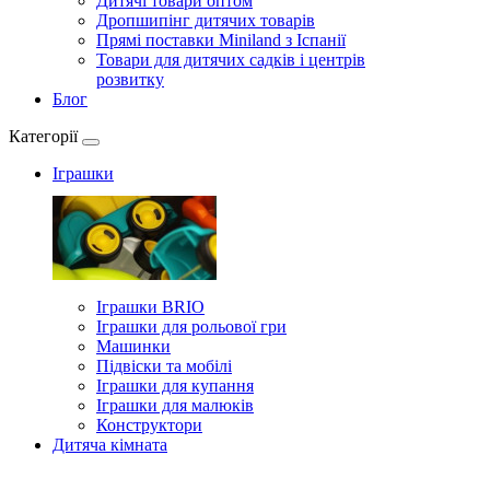
Дитячі товари оптом
Дропшипінг дитячих товарів
Прямі поставки Miniland з Іспанії
Товари для дитячих садків і центрів
розвитку
Блог
Категорії
Іграшки
Іграшки BRIO
Іграшки для рольової гри
Машинки
Підвіски та мобілі
Іграшки для купання
Іграшки для малюків
Конструктори
Дитяча кімната